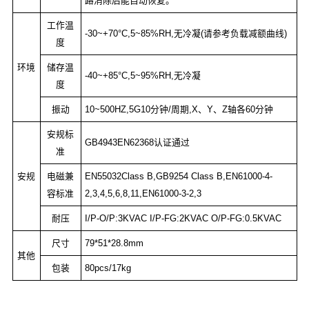
路消除后能自动恢复。
工作温
-30~+70°C,5~85%RH,无冷凝(请参考负载减额曲线)
度
环境
储存温
-40~+85°C,5~95%RH,无冷凝
度
振动
10~500HZ,5G10分钟/周期,X、Y、Z轴各60分钟
安规标
GB4943EN62368认证通过
准
安规
电磁兼
EN55032Class B,GB9254 Class B,EN61000-4-
容标准
2,3,4,5,6,8,11,EN61000-3-2,3
耐压
I/P-O/P:3KVAC I/P-FG:2KVAC O/P-FG:0.5KVAC
尺寸
79*51*28.8mm
其他
包装
80pcs/17kg