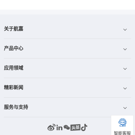
关于航嘉
产品中心
航嘉介绍
应用领域
航嘉荣誉
电源
精彩新闻
航嘉文化
散热器
ICT
服务与支持
航嘉研发
显示器
工控与安防
新闻中心
部品中心
储能系统
家庭与办公
精彩视频
联系我们
智能客服