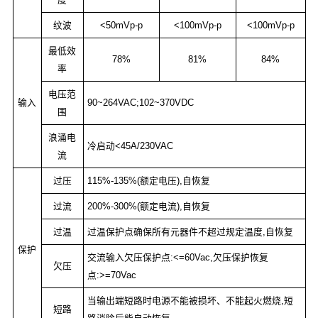
纹波
<50mVp-p
<100mVp-p
<100mVp-p
最低效
78%
81%
84%
率
电压范
输入
90~264VAC;102~370VDC
围
浪涌电
冷启动<45A/230VAC
流
过压
115%-135%(额定电压),自恢复
过流
200%-300%(额定电流),自恢复
过温
过温保护点确保所有元器件不超过规定温度,自恢复
保护
交流输入欠压保护点:<=60Vac,欠压保护恢复
欠压
点:>=70Vac
当输出端短路时电源不能被损坏、不能起火燃烧,短
短路