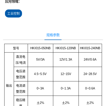
应用领域：
工业控制
规格参数
型号
HKI015-050NB
HKI015-120NB
HKI015-240NB
直流电
5V/3A
12V/1.3A
24V/0.6A
压/电流
电压调
4.5~5.5V
12~15V
24~28.5V
整范围
输出
电流调
0~3A
0~1.3A
0~0.6A
整范围
稳压精
土2%
土2%
土2%
度