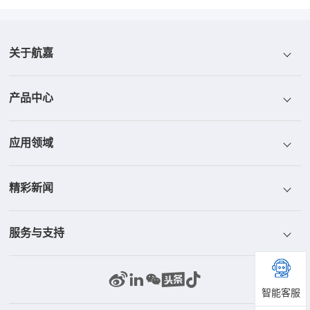
关于航嘉
产品中心
航嘉介绍
应用领域
航嘉荣誉
电源
精彩新闻
航嘉文化
散热器
ICT
服务与支持
航嘉研发
显示器
工控与安防
新闻中心
部品中心
储能系统
家庭与办公
精彩视频
联系我们
智能客服