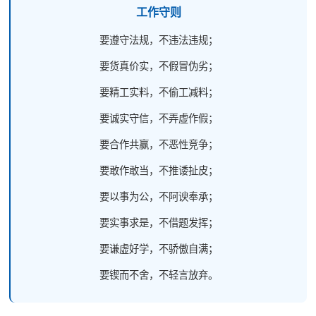
工作守则
要遵守法规，不违法违规；
要货真价实，不假冒伪劣；
要精工实料，不偷工减料；
要诚实守信，不弄虚作假；
要合作共赢，不恶性竞争；
要敢作敢当，不推诿扯皮；
要以事为公，不阿谀奉承；
要实事求是，不借题发挥；
要谦虚好学，不骄傲自满；
要锲而不舍，不轻言放弃。