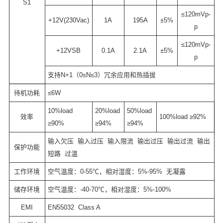
S1
≤120mVp-
+12V(230Vac)
1A
195A
±5%
p
≤120mVp-
+12VSB
0.1A
2.1A
±5%
p
支持N+1（0≤N≤3）冗余应用和热插拔
待机功耗
≤6W
10%load
20%load
50%load
效率
100%load ≥92%
≥90%
≥94%
≥94%
输入欠压
输入过压
输入限流
输出过压
输出过流
输出
保护功能
短路
过温
工作环境
空气温度：0-55℃，相对湿度：5%-95%
无凝露
储存环境
空气温度：-40-70℃，相对湿度：5%-100%
EMI
EN55032
Class A