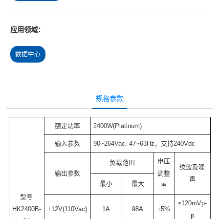
应用领域：
数据中心
规格参数
额定功率
2400W(Platinum)
输入参数
90~264Vac, 47~63Hz，支持240Vdc
电压
负载范围
纹波及噪
输出参数
调整
声
最小
最大
率
型号
≤120mVp-
HK2400B-
+12V(110Vac)
1A
98A
±5%
p