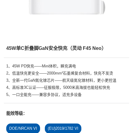
45W单C折叠脚GaN安全快充（灵动 F45 Neo）
1、45W PD快充——Mini体积，瞬充满电
2、低温快充更安全——2000mm²石墨烯复合材料，快充不发烫
3、全新一代GaN氮化镓芯片——航天级氮化镓材料，更小更控温
4、高标准3C认证——征服极限，5000米高海拔也能轻松快充
5、一口全能充——兼容多协议，适充多设备
能效等级：
DOE/NRCAN VI
(EU)2019/1782 VI