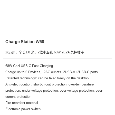
Charge Station W68
大万用，全长1.8 米，2位小五孔 68W 2C2A 总控插座
68W GaN USB-C Fast Charging
Charge up to 6 Devices，2AC outlets+2USB-A+2USB-C ports
Patented technology: can be fixed freely on the desktop
Anti-electrocution, short-circuit protection, over-temperature
protection, under-voltage protection, over-voltage protection, over-
current protection
Fire-retardant material
Electronic power switch