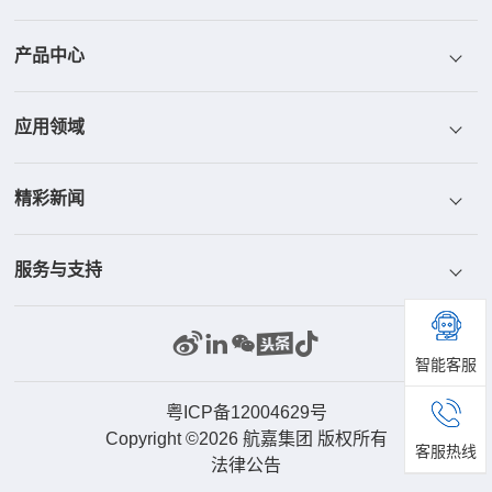
产品中心
航嘉介绍
应用领域
航嘉荣誉
电源
精彩新闻
航嘉文化
散热器
ICT
服务与支持
航嘉研发
显示器
工控与安防
新闻中心
部品中心
储能系统
家庭与办公
精彩视频
联系我们
智能客服
机器人
产品客服
粤ICP备12004629号
Copyright ©2026 航嘉集团 版权所有
客服热线
法律公告
无人机
供应配套