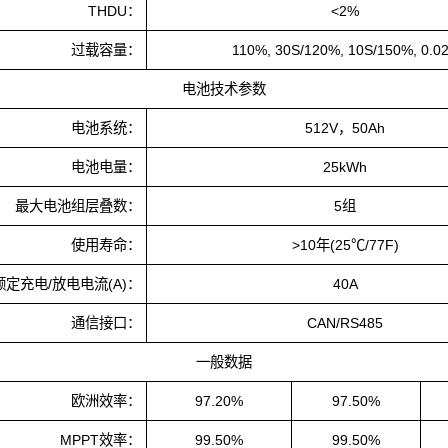
THDU：
<2%
过载容量：
110%, 30S/120%, 10S/150%, 0.0
电池技术参数
电池系统：
512V，50Ah
电池电量：
25kWh
最大电池组层叠数：
5组
使用寿命：
>10年(25℃/77F)
额定充电/放电电流(A)：
40A
通信接口：
CAN/RS485
一般数据
欧洲效率：
97.20%
97.50%
MPPT效率：
99.50%
99.50%