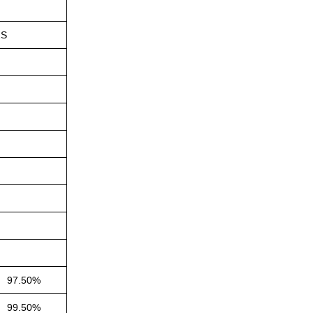
2S
97.50%
99.50%