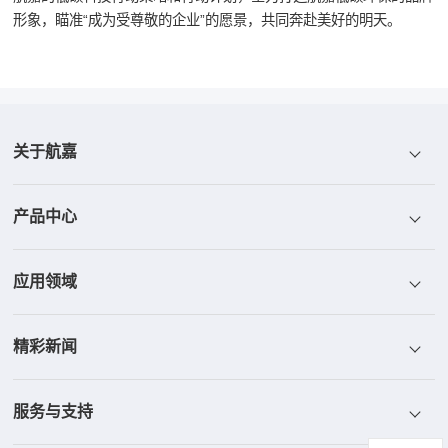
形象，瞄准“成为受尊敬的企业”的愿景，共同奔赴美好的明天。
关于航嘉
产品中心
航嘉介绍
应用领域
航嘉荣誉
电源
精彩新闻
航嘉文化
散热器
ICT
服务与支持
航嘉研发
显示器
工控与安防
新闻中心