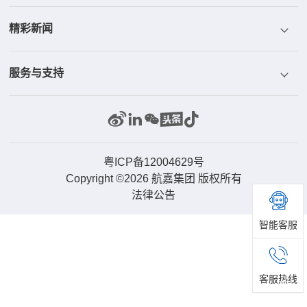
精彩新闻
航嘉文化
散热器
ICT
服务与支持
航嘉研发
显示器
工控与安防
新闻中心
部品中心
储能系统
家庭与办公
精彩视频
联系我们
机器人
产品客服
粤ICP备12004629号
Copyright ©2026 航嘉集团 版权所有
法律公告
无人机
供应配套
智能客服
新能源
客服热线
汽车电子