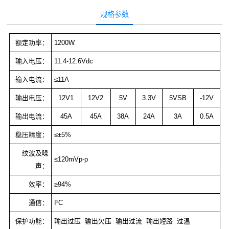
规格参数
额定功率：
1200W
输入电压：
11.4-12.6Vdc
输入电流：
≤11A
输出电压：
12V1
12V2
5V
3.3V
5VSB
-12V
输出电流：
45A
45A
38A
24A
3A
0.5A
稳压精度：
≤±5%
纹波及噪
≤120mVp-p
声：
效率：
≥94%
通信：
I²C
保护功能：
输出过压
输出欠压
输出过流
输出短路
过温